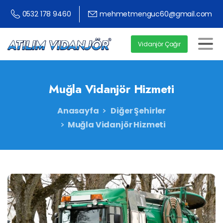
0532 178 9460
mehmetmenguc60@gmail.com
Vidanjör Çağır
Muğla
Vidanjör
Hizmeti
Anasayfa
Diğer Şehirler
Muğla Vidanjör Hizmeti