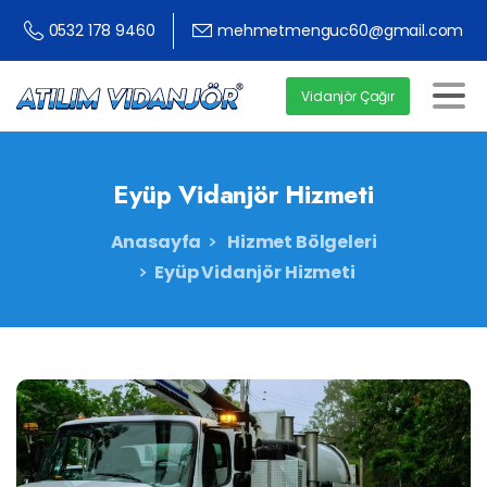
0532 178 9460
mehmetmenguc60@gmail.com
Vidanjör Çağır
Eyüp
Vidanjör
Hizmeti
Anasayfa
Hizmet Bölgeleri
Eyüp Vidanjör Hizmeti