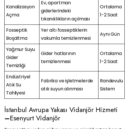
Ev, apartman
Kanalizasyon
Ortalama
giderlerindeki
Açma
1-2 Saat
tıkanıklıkların açılması
Fosseptik
Yer altı fosseptiklerin
Aynı Gün
Boşaltma
vakumla temizlenmesi
Yağmur Suyu
Gider hatlarının
Ortalama
Gider
temizlenmesi
1-2 Saat
Temizliği
Endüstriyel
Fabrika ve işletmelerde
Randevulu
Atık Su
atık suyun alınması
Sistem
Tahliyesi
İstanbul Avrupa Yakası Vidanjör Hizmeti
–
Esenyurt Vidanjör