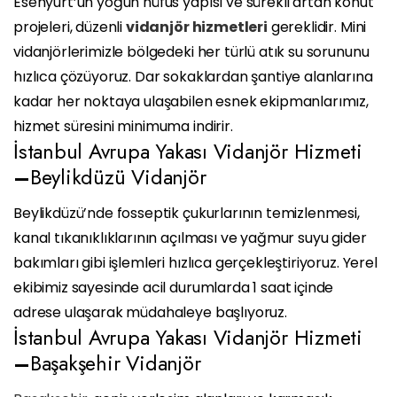
Esenyurt’un yoğun nüfus yapısı ve sürekli artan konut
projeleri, düzenli
vidanjör hizmetleri
gereklidir. Mini
vidanjörlerimizle bölgedeki her türlü atık su sorununu
hızlıca çözüyoruz. Dar sokaklardan şantiye alanlarına
kadar her noktaya ulaşabilen esnek ekipmanlarımız,
hizmet süresini minimuma indirir.
İstanbul Avrupa Yakası Vidanjör Hizmeti
–
Beylikdüzü Vidanjör
Beylikdüzü’nde fosseptik çukurlarının temizlenmesi,
kanal tıkanıklıklarının açılması ve yağmur suyu gider
bakımları gibi işlemleri hızlıca gerçekleştiriyoruz. Yerel
ekibimiz sayesinde acil durumlarda 1 saat içinde
adrese ulaşarak müdahaleye başlıyoruz.
İstanbul Avrupa Yakası Vidanjör Hizmeti
–
Başakşehir Vidanjör