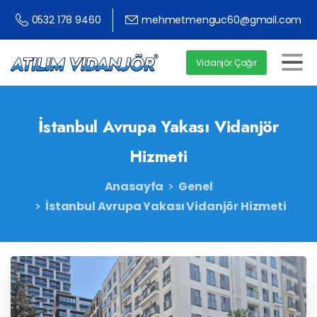
0532 178 9460
mehmetmenguc60@gmail.com
Vidanjör Çağır
İstanbul
Avrupa
Yakası
Vidanjör
Hizmeti
Anasayfa
Genel
İstanbul Avrupa Yakası Vidanjör Hizmeti